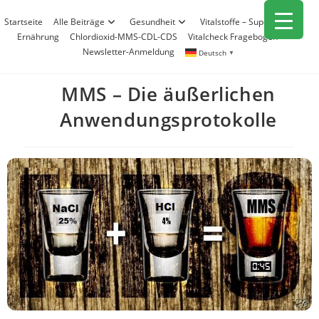
Zum
Startseite
Alle Beiträge
Gesundheit
Vitalstoffe – Superfood
Inhalt
Ernährung
Chlordioxid-MMS-CDL-CDS
Vitalcheck Fragebogen
springen
Newsletter-Anmeldung
Deutsch
▼
MMS – Die äußerlichen
Anwendungsprotokolle