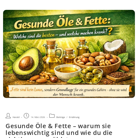
Maßnahmen
Beitrags-
Beitrag
Beitrags-
Harald
14. März 2026
Beiträge
/
Ernährung
Autor:
veröffentlicht:
Kategorie:
Gesunde Öle & Fette – warum sie
lebenswichtig sind und wie du die