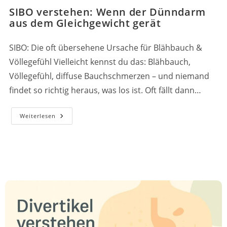
Autor:
veröffentlicht:
Kategorie:
SIBO verstehen: Wenn der Dünndarm
aus dem Gleichgewicht gerät
SIBO: Die oft übersehene Ursache für Blähbauch &
Völlegefühl Vielleicht kennst du das: Blähbauch,
Völlegefühl, diffuse Bauchschmerzen – und niemand
findet so richtig heraus, was los ist. Oft fällt dann…
SIBO
Weiterlesen
Verstehen:
Wenn
Der
Dünndarm
Aus
Dem
Gleichgewicht
Gerät