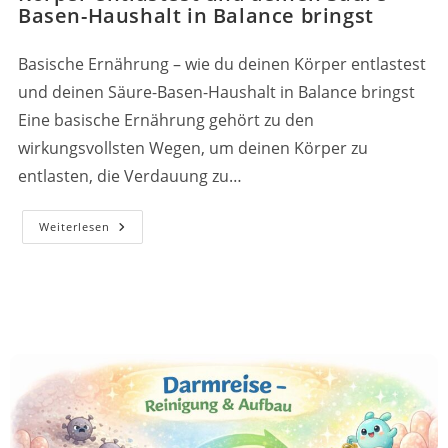
Basen-Haushalt in Balance bringst
Basische Ernährung – wie du deinen Körper entlastest
und deinen Säure-Basen-Haushalt in Balance bringst
Eine basische Ernährung gehört zu den
wirkungsvollsten Wegen, um deinen Körper zu
entlasten, die Verdauung zu…
Basische
Weiterlesen
Ernährung
–
Wie
Du
Deinen
Körper
Entlastest
Und
Deinen
Säure-
Basen-
Haushalt
In
Balance
Bringst