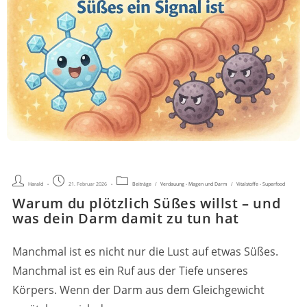
Beschwerden
Beruhigen
Beitrags-
Beitrag
Beitrags-
Harald
21. Februar 2026
Beiträge
/
Verdauung - Magen und Darm
/
Vitalstoffe - Superfood
Autor:
veröffentlicht:
Kategorie:
Warum du plötzlich Süßes willst – und
was dein Darm damit zu tun hat
Manchmal ist es nicht nur die Lust auf etwas Süßes.
Manchmal ist es ein Ruf aus der Tiefe unseres
Körpers. Wenn der Darm aus dem Gleichgewicht