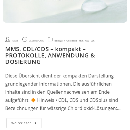
Beitrags-
Beitrag
Beitrags-
Harald
25. Januar 2026
Beiträge
/
Chlordioxid - MMS - CDL - CDS
Autor:
veröffentlicht:
Kategorie:
MMS, CDL/CDS – kompakt –
PROTOKOLLE, ANWENDUNG &
DOSIERUNG
Diese Übersicht dient der kompakten Darstellung
grundlegender Informationen. Die ausführlichen
Inhalte sind in den Quellennachweisen am Ende
aufgeführt.
Hinweis • CDL, CDS und CDSplus sind
Bezeichnungen für wässrige Chlordioxid‑Lösungen;…
MMS,
Weiterlesen
CDL/CDS