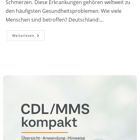
Schmerzen. Diese Erkrankungen gehören weltweit zu
den häufigsten Gesundheitsproblemen. Wie viele
Menschen sind betroffen? Deutschland:…
Wenn
Weiterlesen
Der
Körper
Brennt:
PEA
Als
Natürliche
Hilfe
Bei
Schmerz
&
Reizung