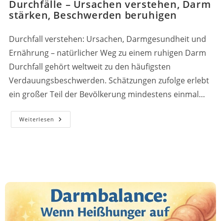
Durchfälle – Ursachen verstehen, Darm
stärken, Beschwerden beruhigen
Durchfall verstehen: Ursachen, Darmgesundheit und
Ernährung – natürlicher Weg zu einem ruhigen Darm
Durchfall gehört weltweit zu den häufigsten
Verdauungsbeschwerden. Schätzungen zufolge erlebt
ein großer Teil der Bevölkerung mindestens einmal…
Leaky
Weiterlesen
Gut,
Reizdarm,
Morbus
Crohn,
Colitis
Ulcerosa
&
Chronische
Durchfälle
–
Ursachen
Verstehen,
Darm
Stärken,