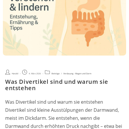
Beitrags-
Beitrag
Beitrags-
Harald
4. März 2026
Beiträge
/
Verdauung - Magen und Darm
Autor:
veröffentlicht:
Kategorie:
Was Divertikel sind und warum sie
entstehen
Was Divertikel sind und warum sie entstehen
Divertikel sind kleine Ausstülpungen der Darmwand,
meist im Dickdarm. Sie entstehen, wenn die
Darmwand durch erhöhten Druck nachgibt – etwa bei