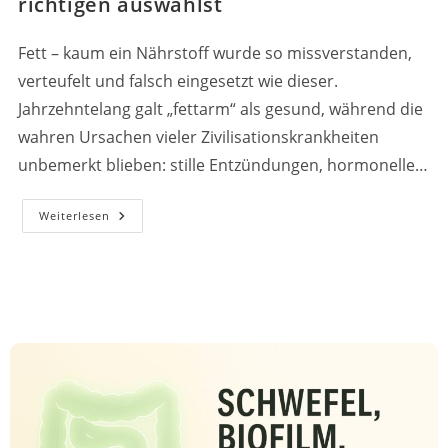
richtigen auswählst
Fett – kaum ein Nährstoff wurde so missverstanden,
verteufelt und falsch eingesetzt wie dieser.
Jahrzehntelang galt „fettarm“ als gesund, während die
wahren Ursachen vieler Zivilisationskrankheiten
unbemerkt blieben: stille Entzündungen, hormonelle…
Gesunde
Weiterlesen
Öle
&
Fette
–
Warum
Sie
Lebenswichtig
Sind
Und
Wie
Du
Die
Richtigen
Auswählst