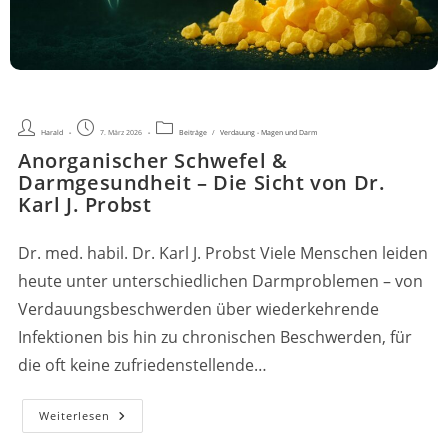
Beitrags-
Beitrag
Beitrags-
Harald
7. März 2026
Beiträge
/
Verdauung - Magen und Darm
Autor:
veröffentlicht:
Kategorie:
Anorganischer Schwefel &
Darmgesundheit – Die Sicht von Dr.
Karl J. Probst
Dr. med. habil. Dr. Karl J. Probst Viele Menschen leiden
heute unter unterschiedlichen Darmproblemen – von
Verdauungsbeschwerden über wiederkehrende
Infektionen bis hin zu chronischen Beschwerden, für
die oft keine zufriedenstellende…
Anorganischer
Weiterlesen
Schwefel
&