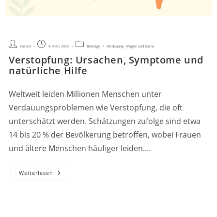
Beitrags-
Beitrag
Beitrags-
Harald
4. März 2026
Beiträge
/
Verdauung - Magen und Darm
Autor:
veröffentlicht:
Kategorie:
Verstopfung: Ursachen, Symptome und
natürliche Hilfe
Weltweit leiden Millionen Menschen unter
Verdauungsproblemen wie Verstopfung, die oft
unterschätzt werden. Schätzungen zufolge sind etwa
14 bis 20 % der Bevölkerung betroffen, wobei Frauen
und ältere Menschen häufiger leiden.…
Verstopfung:
Weiterlesen
Ursachen,
Symptome
Und
Natürliche
Hilfe