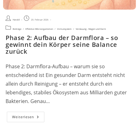
Beitrags-
Beitrag
Harald
20. Februar 2026
Autor:
veröffentlicht:
Beitrags-
Beiträge
/
Effektive Mikroorganismen
/
Immunsystem
/
Verdauung - Magen und Darm
Kategorie:
Phase 2: Aufbau der Darmflora – so
gewinnt dein Körper seine Balance
zurück
Phase 2: Darmflora-Aufbau – warum sie so
entscheidend ist Ein gesunder Darm entsteht nicht
allein durch Reinigung – er entsteht durch ein
lebendiges, stabiles Ökosystem aus Milliarden guter
Bakterien. Genau…
Phase
Weiterlesen
2:
Aufbau
Der
Darmflora
–