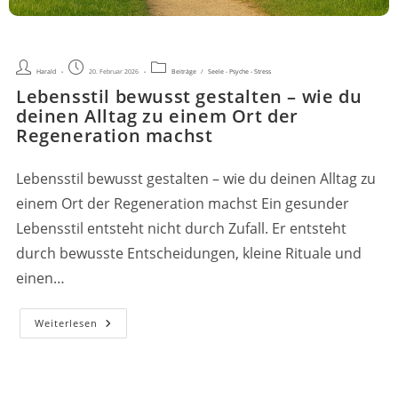
Beitrags-
Beitrag
Beitrags-
Harald
20. Februar 2026
Beiträge
/
Seele - Psyche - Stress
Autor:
veröffentlicht:
Kategorie:
Lebensstil bewusst gestalten – wie du
deinen Alltag zu einem Ort der
Regeneration machst
Lebensstil bewusst gestalten – wie du deinen Alltag zu
einem Ort der Regeneration machst Ein gesunder
Lebensstil entsteht nicht durch Zufall. Er entsteht
durch bewusste Entscheidungen, kleine Rituale und
einen…
Lebensstil
Weiterlesen
Bewusst
Gestalten
–
Wie
Du
Deinen