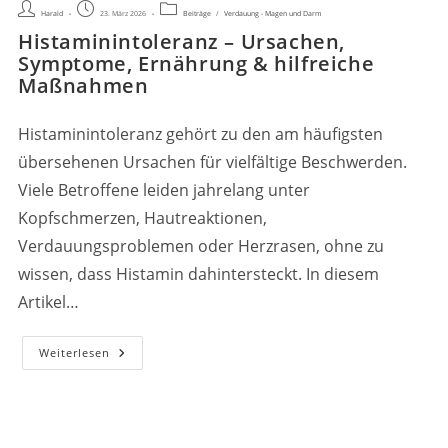
Beitrags-
Beitrag
Beitrags-
Harald
23. März 2026
Beiträge
/
Verdauung - Magen und Darm
Autor:
veröffentlicht:
Kategorie:
Histaminintoleranz – Ursachen,
Symptome, Ernährung & hilfreiche
Maßnahmen
Histaminintoleranz gehört zu den am häufigsten
übersehenen Ursachen für vielfältige Beschwerden.
Viele Betroffene leiden jahrelang unter
Kopfschmerzen, Hautreaktionen,
Verdauungsproblemen oder Herzrasen, ohne zu
wissen, dass Histamin dahintersteckt. In diesem
Artikel…
Histaminintoleranz
Weiterlesen
–
Ursachen,
Symptome,
Ernährung
&
Hilfreiche