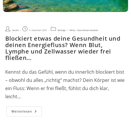
Beitrags-
Beitrag
Beitrags-
Harald
5. Dezember 2025
Beiträge
/
Milieu - Säure-Basen-Haushalt
Autor:
veröffentlicht:
Kategorie:
Blockiert etwas deine Gesundheit und
deinen Energiefluss? Wenn Blut,
Lymphe und Zellwasser wieder frei
fließen…
Kennst du das Gefühl, wenn du innerlich blockiert bist
– obwohl du alles „richtig“ machst? Dein Körper ist wie
ein Fluss: Wenn er frei fließt, fühlst du dich klar,
leicht…
Blockiert
Weiterlesen
Etwas
Deine
Gesundheit
Und