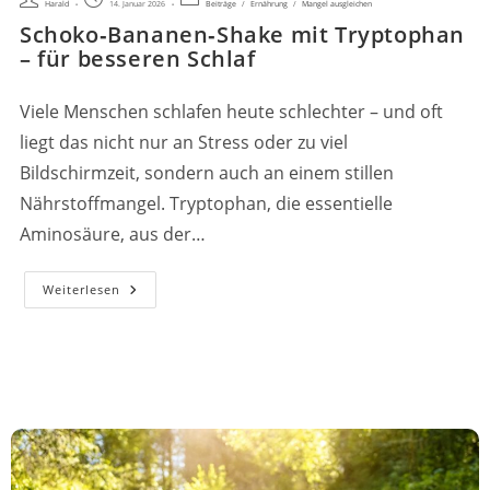
Harald
14. Januar 2026
Beiträge
/
Ernährung
/
Mangel ausgleichen
Autor:
veröffentlicht:
Kategorie:
Schoko‑Bananen‑Shake mit Tryptophan
– für besseren Schlaf
Viele Menschen schlafen heute schlechter – und oft
liegt das nicht nur an Stress oder zu viel
Bildschirmzeit, sondern auch an einem stillen
Nährstoffmangel. Tryptophan, die essentielle
Aminosäure, aus der…
Schoko‑Bananen‑Shake
Weiterlesen
Mit
Tryptophan
–
Für
Besseren
Schlaf