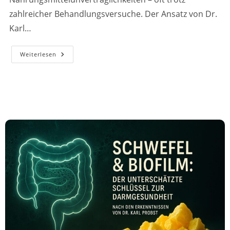
zahlreicher Behandlungsversuche. Der Ansatz von Dr.
Karl…
Ein
Weiterlesen
Alternativer
Ansatz
Für
Menschen
Mit
Darmproblemen,
Leaky-
Gut
Und
Nahrungsmittelunverträglichkeiten