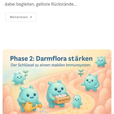
dabei begleiten, gelöste Rückstände…
Phase
Weiterlesen
1:
Effiziente
Darmreinigung
Und
Darmflora-
Aufbau