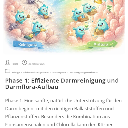
Beitrags-
Beitrag
Harald
20. Februar 2026
Autor:
veröffentlicht:
Beitrags-
Beiträge
/
Effektive Mikroorganismen
/
Immunsystem
/
Verdauung - Magen und Darm
Kategorie:
Phase 1: Effiziente Darmreinigung und
Darmflora-Aufbau
Phase 1: Eine sanfte, natürliche Unterstützung für den
Darm beginnt mit den richtigen Ballaststoffen und
Pflanzenstoffen. Besonders die Kombination aus
Flohsamenschalen und Chlorella kann den Körper