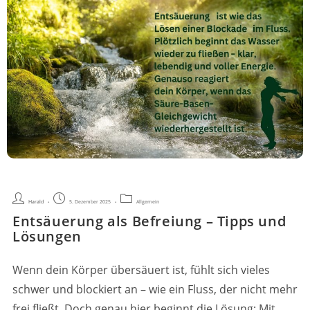
Beitrags-
Beitrag
Beitrags-
Harald
5. Dezember 2025
Allgemein
Autor:
veröffentlicht:
Kategorie:
Entsäuerung als Befreiung – Tipps und
Lösungen
Wenn dein Körper übersäuert ist, fühlt sich vieles
schwer und blockiert an – wie ein Fluss, der nicht mehr
frei fließt. Doch genau hier beginnt die Lösung: Mit