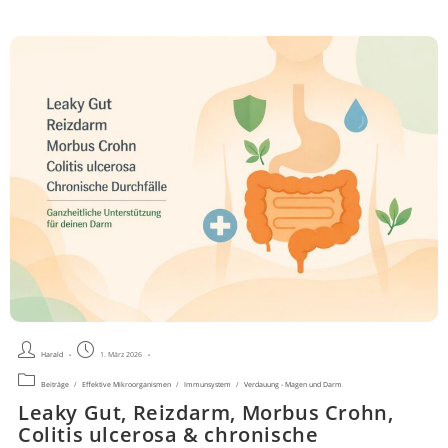
Beitrags-
Beitrag
Harald
1. März 2026
Autor:
veröffentlicht:
Beitrags-
Beiträge
/
Effektive Mikroorganismen
/
Immunsystem
/
Verdauung - Magen und Darm
Kategorie:
Leaky Gut, Reizdarm, Morbus Crohn,
Colitis ulcerosa & chronische