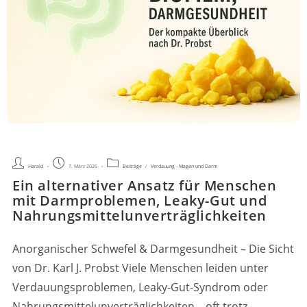
Beitrags-
Beitrag
Beitrags-
Harald
7. März 2026
Beiträge
/
Verdauung - Magen und Darm
Autor:
veröffentlicht:
Kategorie:
Ein alternativer Ansatz für Menschen
mit Darmproblemen, Leaky-Gut und
Nahrungsmittelunverträglichkeiten
Anorganischer Schwefel & Darmgesundheit – Die Sicht
von Dr. Karl J. Probst Viele Menschen leiden unter
Verdauungsproblemen, Leaky-Gut-Syndrom oder
Nahrungsmittelunverträglichkeiten – oft trotz