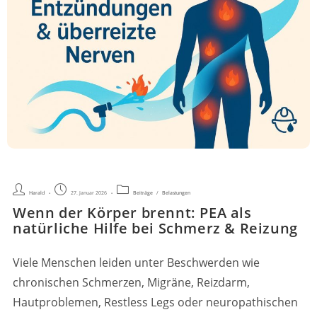
Beitrags-
Beitrag
Beitrags-
Harald
27. Januar 2026
Beiträge
/
Belastungen
Autor:
veröffentlicht:
Kategorie:
Wenn der Körper brennt: PEA als
natürliche Hilfe bei Schmerz & Reizung
Viele Menschen leiden unter Beschwerden wie
chronischen Schmerzen, Migräne, Reizdarm,
Hautproblemen, Restless Legs oder neuropathischen