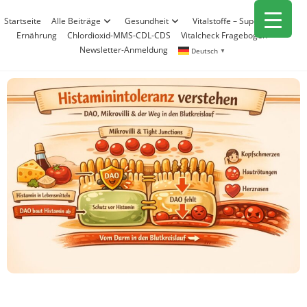
Zum
Startseite
Alle Beiträge
Gesundheit
Vitalstoffe – Superfood
Inhalt
Ernährung
Chlordioxid-MMS-CDL-CDS
Vitalcheck Fragebogen
springen
Newsletter-Anmeldung
Deutsch
▼