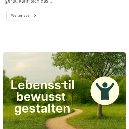
gerät, kann sich das…
Warum
Weiterlesen
Du
Plötzlich
Süßes
Willst
–
Und
Was
Dein
Darm
Damit
Zu
Tun
Hat