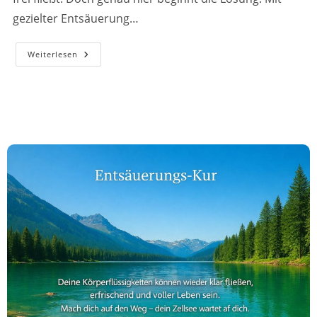
gezielter Entsäuerung…
Entsäuerung
Weiterlesen
Als
Befreiung
–
Tipps
Und
Lösungen