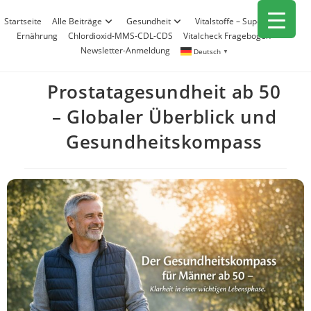
Zum
Startseite
Alle Beiträge
Gesundheit
Vitalstoffe – Superfood
Inhalt
Ernährung
Chlordioxid-MMS-CDL-CDS
Vitalcheck Fragebogen
springen
Newsletter-Anmeldung
Deutsch
▼
Prostatagesundheit ab 50
– Globaler Überblick und
Gesundheitskompass