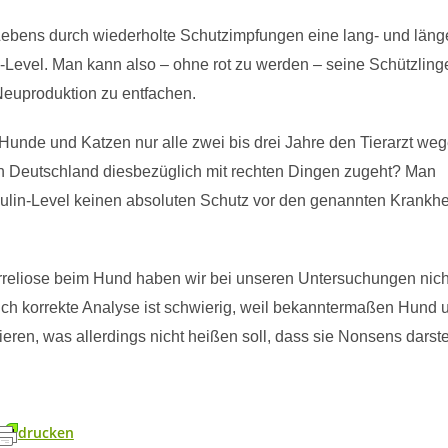
ebens durch wiederholte Schutzimpfungen eine lang- und läng
evel. Man kann also – ohne rot zu werden – seine Schützling
Vitamin D3
Neuproduktion zu entfachen.
„Sonnenvit
1 000 Gen
nde und Katzen nur alle zwei bis drei Jahre den Tierarzt we
Körper un
 in Deutschland diesbezüglich mit rechten Dingen zugeht? Man
zentralen
lin-Level keinen absoluten Schutz vor den genannten Krankhe
Immunabwe
Entzündun
Hormonbal
Stimmung
reliose beim Hund haben wir bei unseren Untersuchungen nich
ich korrekte Analyse ist schwierig, weil bekanntermaßen Hund 
ren, was allerdings nicht heißen soll, dass sie Nonsens darste
drucken