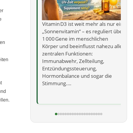
er
e
 ist weit mehr als nur ein
NAD⁺ – Der unsichtbare
amin“ – es reguliert über
Energieschalter deiner Zelle
e im menschlichen
dir vor, es gäbe ein einzige
gen
d beeinflusst nahezu alle
Molekül, das darüber entsc
 Funktionen:
wie viel Energie du hast, wi
iten
hr, Zellteilung,
du dich erholst und wie…
gssteuerung,
ance und sogar die
.…
t
und
llen.