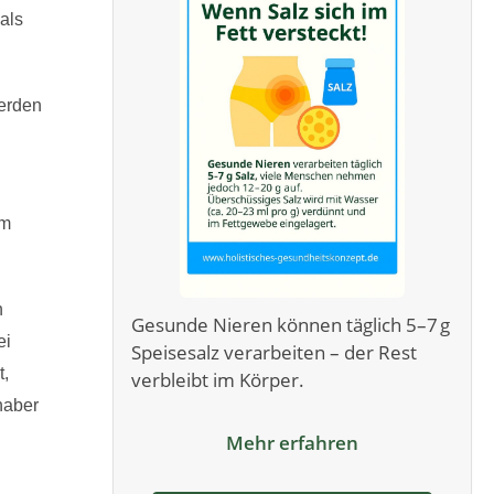
als
werden
em
n
Gesunde Nieren können täglich 5–7 g
ei
Speisesalz verarbeiten – der Rest
t,
verbleibt im Körper.
haber
Mehr erfahren