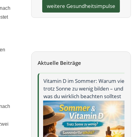
weitere Gesundheitsimpulse
 nach
stet
den
Aktuelle Beiträge
 im Sommer: Warum viele
Wie NAD⁺ deine Zellenergie
e zu wenig bilden – und
– und wie Stress & Alter de
klich beachten solltest
NAD⁺‑Reserven beeinfluss
 nach
zwei