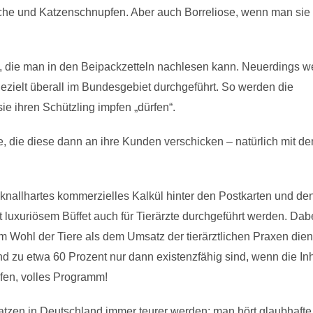
he und Katzenschnupfen. Aber auch Borreliose, wenn man sie 
auf, die man in den Beipackzetteln nachlesen kann. Neuerdings 
gezielt überall im Bundesgebiet durchgeführt. So werden die
sie ihren Schützling impfen „dürfen“.
te, die diese dann an ihre Kunden verschicken – natürlich mit d
knallhartes kommerzielles Kalkül hinter den Postkarten und de
 luxuriösem Büffet auch für Tierärzte durchgeführt werden. Dab
em Wohl der Tiere als dem Umsatz der tierärztlichen Praxen dien
d zu etwa 60 Prozent nur dann existenzfähig sind, wenn die In
fen, volles Programm!
zen in Deutschland immer teurer werden: man hört glaubhafte