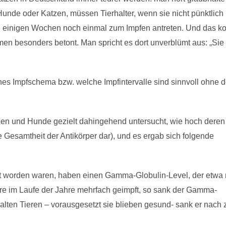
Hunde oder Katzen, müssen Tierhalter, wenn sie nicht pünktlich
h einigen Wochen noch einmal zum Impfen antreten. Und das ko
men besonders betont. Man spricht es dort unverblümt aus: „Sie
ches Impfschema bzw. welche Impfintervalle sind sinnvoll ohne 
atzen und Hunde gezielt dahingehend untersucht, wie hoch deren
Vitamin D
 Gesamtheit der Antikörper dar), und es ergab sich folgende
trotz Sonn
was du wir
pft worden waren, haben einen Gamma-Globulin-Level, der etwa
re im Laufe der Jahre mehrfach geimpft, so sank der Gamma-
alten Tieren – vorausgesetzt sie blieben gesund- sank er nach 