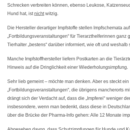
Schrecken verbreiten können, ebenso Leukose, Katzenseuc
Hund hat, ist
nicht
witzig.
Die Hersteller derartiger Impfstoffe stellen Impfschemata 
„Fortbildungsveranstaltungen“ für Tierarzthelferinnen ganz 
Tierhalter „bestens“ darüber informiert, wie oft und weshalb 
Manche Impfstoffhersteller liefern Postkarten an die Tierärz
Hinweis auf die Dringlichkeit einer Wiederholungsimpfung.
Sehr lieb gemeint – möchte man denken. Aber es steckt ein 
„Fortbildungsveranstaltungen“, die übrigens mancherorts mit
drängt sich der Verdacht auf, dass die „Impferei“ weniger d
insbesondere, wenn man bedenkt, dass diese in Deutschlan
über die Brücke der Pharma-Info gehen: Alle 12 Monate imp
Abgesehen davon, dass Schutzimpfungen für Hunde und Kat