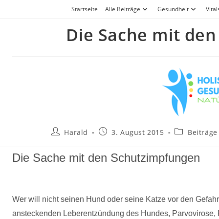
Zum
Startseite
Alle Beiträge
Gesundheit
Vital
Inhalt
Die Sache mit den
springen
Beitrags-
Beitrag
Beitrags-
Harald
3. August 2015
Beiträge
Autor:
veröffentlicht:
Kategorie:
Die Sache mit den Schutzimpfungen
Wer will nicht seinen Hund oder seine Katze vor den Gefah
ansteckenden Leberentzündung des Hundes, Parvovirose, Pa