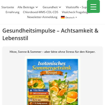
Zum
Startseite
Alle Beiträge
Gesundheit
Vitalstoffe – Superfood
Inhalt
Ernährung
Chlordioxid-MMS-CDL-CDS
Vitalcheck Fragebogen
springen
Newsletter-Anmeldung
Deutsch
▼
Gesundheitsimpulse – Achtsamkeit &
Lebensstil
Hitze, Sonne & Sommer – aber bitte ohne Stress für den Körper.