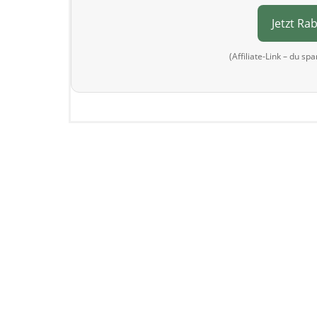
Jetzt Ra
(Affiliate-Link – du sp