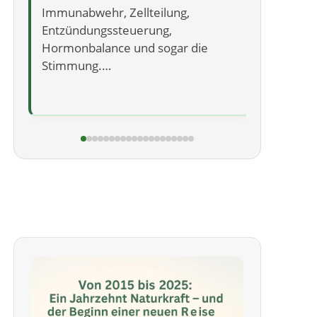
Immunabwehr, Zellteilung,
du dich e
Entzündungssteuerung,
Hormonbalance und sogar die
Stimmung.…