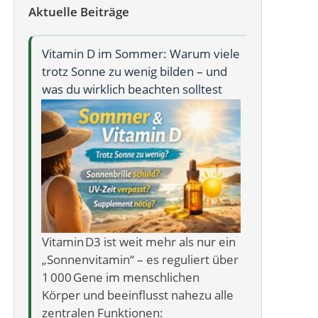
Aktuelle Beiträge
Vitamin D im Sommer: Warum viele
Wie NAD⁺ 
trotz Sonne zu wenig bilden – und
– und wie
was du wirklich beachten solltest
NAD⁺‑Res
Vitamin D3 ist weit mehr als nur ein
NAD⁺ – D
„Sonnenvitamin“ – es reguliert über
Energiesc
1 000 Gene im menschlichen
dir vor, e
Körper und beeinflusst nahezu alle
Molekül, 
zentralen Funktionen:
wie viel E