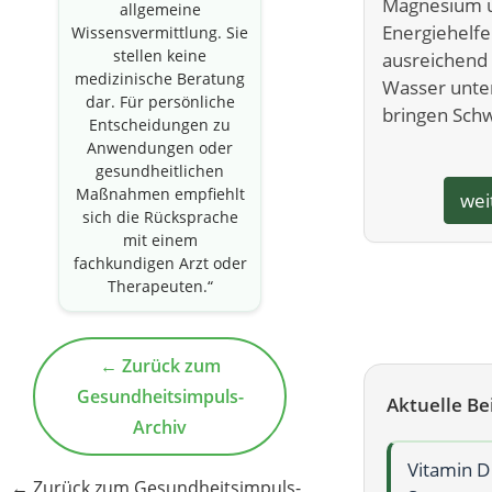
Magnesium u
allgemeine
Energiehelfe
Wissensvermittlung. Sie
stellen keine
ausreichend
medizinische Beratung
Wasser unter
dar. Für persönliche
bringen Schw
Entscheidungen zu
Anwendungen oder
gesundheitlichen
Maßnahmen empfiehlt
wei
sich die Rücksprache
mit einem
fachkundigen Arzt oder
Therapeuten.“
← Zurück zum
Gesundheitsimpuls-
Aktuelle Be
Archiv
Vitamin D
← Zurück zum Gesundheitsimpuls-