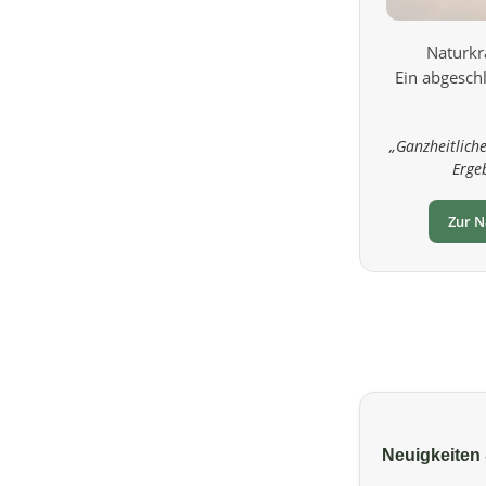
Naturkr
Ein abgeschl
„Ganzheitliche
Erge
Zur N
Neuigkeiten 