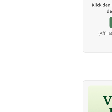
Klick den
de
(Affili