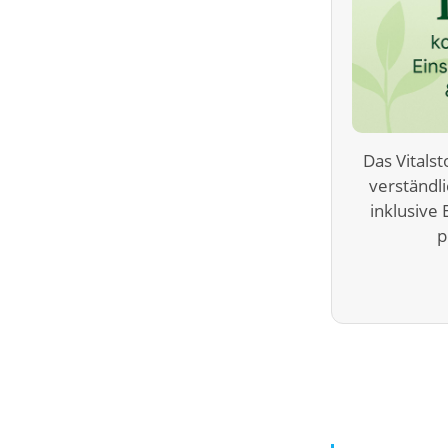
Das Vitals
verständl
inklusive
p