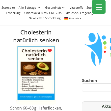
Zum
Startseite
Alle Beiträge
Gesundheit
Vitalstoffe – Superfood
Inhalt
Ernährung
Chlordioxid-MMS-CDL-CDS
Vitalcheck Fragebogen
springen
Newsletter-Anmeldung
Deutsch
▼
Cholesterin
natürlich senken
Suchen
Aktu
Schon 60–80 g Haferflocken,