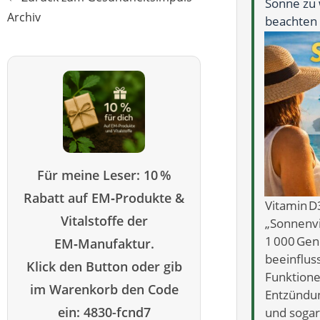
Sonne zu 
Archiv
beachten 
Für meine Leser: 10 %
Rabatt auf EM‑Produkte &
Vitamin D3
Vitalstoffe der
„Sonnenvi
1 000 Gen
EM‑Manufaktur.
beeinflus
Klick den Button oder gib
Funktione
im Warenkorb den Code
Entzündu
ein: 4830-fcnd7
und soga