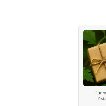
Für m
EM‑P