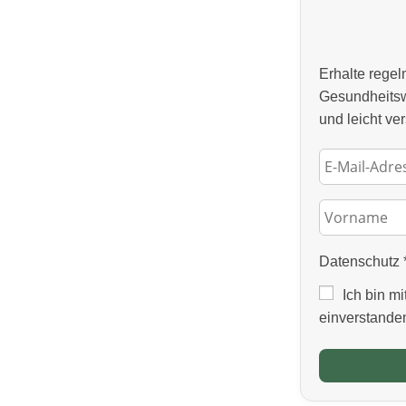
Erhalte rege
Gesundheitsw
und leicht ver
Datenschutz
Ich bin mi
einverstande