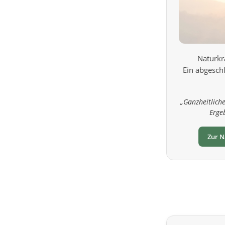
Naturkr
Ein abgeschl
„Ganzheitliche
Erge
Zur N