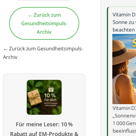
Vitamin D
← Zurück zum
Sonne zu 
Gesundheitsimpuls-
beachten 
Archiv
← Zurück zum Gesundheitsimpuls-
Archiv
Vitamin D3
„Sonnenvi
1 000 Gen
Für meine Leser: 10 %
beeinflus
Rabatt auf EM‑Produkte &