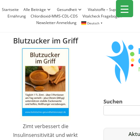
Zum
Startseite
Alle Beiträge
Gesundheit
Vitalstoffe – Superfood
Inhalt
Ernährung
Chlordioxid-MMS-CDL-CDS
Vitalcheck Fragebogen
springen
Newsletter-Anmeldung
Deutsch
▼
Blutzucker im Griff
Suchen
Zimt verbessert die
Aktu
Insulinsensitivität und wirkt