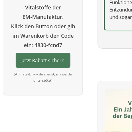
Funktione
Vitalstoffe der
Entzündu
EM‑Manufaktur.
und soga
Klick den Button oder gib
im Warenkorb den Code
ein: 4830-fcnd7
Jetzt Rabatt sichern
(Affiliate-Link – du sparst, ich werde
unterstützt)