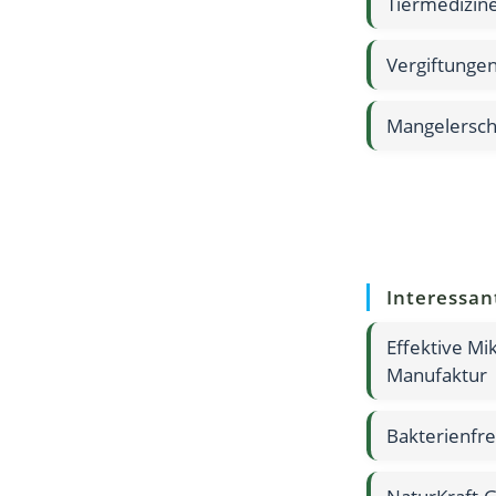
Tiermedizine
Vergiftunge
Mangelersche
Interessan
Effektive M
Manufaktur
Bakterienfr