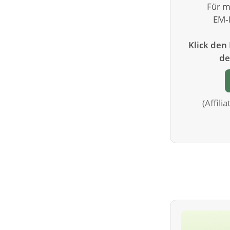
Für m
EM‑P
Klick den
de
(Affili