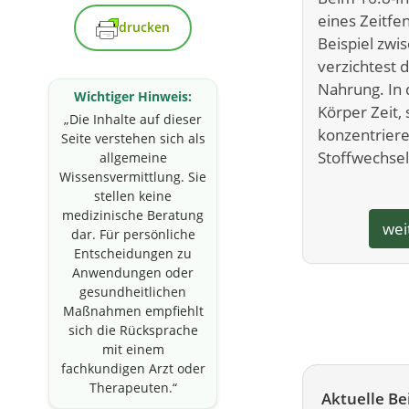
eines Zeitfe
drucken
Beispiel zwi
verzichtest 
Nahrung. In 
Wichtiger Hinweis:
Körper Zeit,
„Die Inhalte auf dieser
konzentriere
Seite verstehen sich als
Stoffwechse
allgemeine
Wissensvermittlung. Sie
stellen keine
medizinische Beratung
wei
dar. Für persönliche
Entscheidungen zu
Anwendungen oder
gesundheitlichen
Maßnahmen empfiehlt
sich die Rücksprache
mit einem
fachkundigen Arzt oder
Therapeuten.“
Aktuelle Be