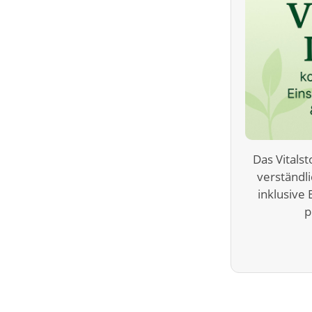
Das Vitals
verständl
inklusive
p