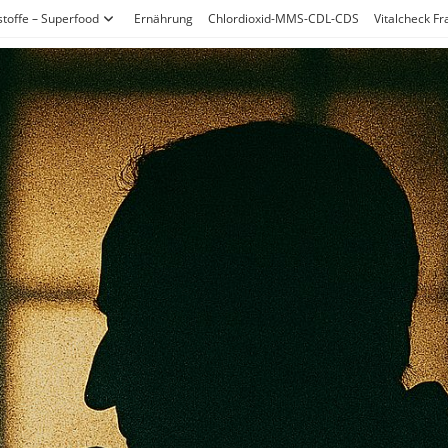
stoffe – Superfood
Ernährung
Chlordioxid-MMS-CDL-CDS
Vitalcheck F