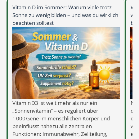
Vitamin D im Sommer: Warum viele trotz
Wie
Sonne zu wenig bilden – und was du wirklich
wie
beachten solltest
bee
Vitamin D3 ist weit mehr als nur ein
NAD
„Sonnenvitamin“ – es reguliert über
dei
1 000 Gene im menschlichen Körper und
ein
beeinflusst nahezu alle zentralen
wie
Funktionen: Immunabwehr, Zellteilung,
erh